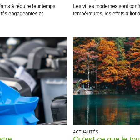
ants à réduire leur temps
Les villes modernes sont conf
ivités engageantes et
températures, les effets d’îlot d
ACTUALITÉS
stre
Qu’est-ce que le tou