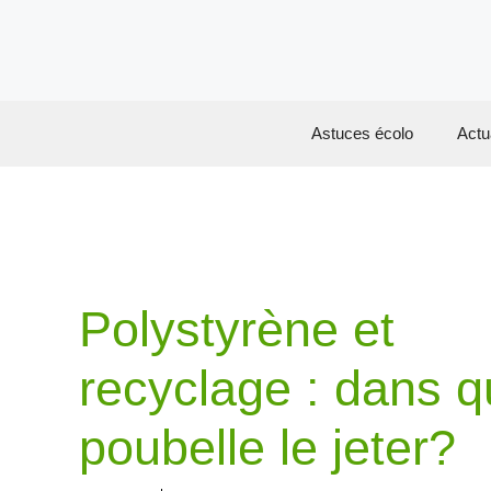
Aller
au
contenu
Astuces écolo
Actu
Polystyrène et
recyclage : dans q
poubelle le jeter?