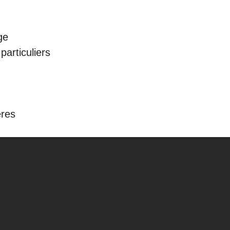
ge
particuliers
ères