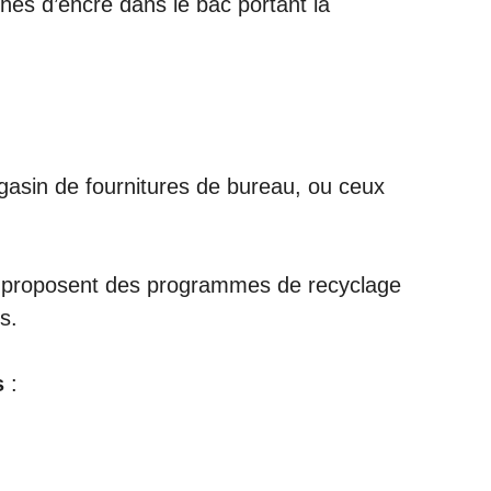
ches d’encre dans le bac portant la
gasin de fournitures de bureau, ou ceux
re proposent des programmes de recyclage
s.
s
: