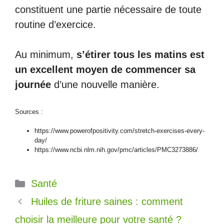
constituent une partie nécessaire de toute
routine d’exercice.
Au minimum,
s’étirer tous les matins est
un excellent moyen de commencer sa
journée
d’une nouvelle manière.
Sources :
https://www.powerofpositivity.com/stretch-exercises-every-
day/
https://www.ncbi.nlm.nih.gov/pmc/articles/PMC3273886/
Catégories
Santé
Huiles de friture saines : comment
choisir la meilleure pour votre santé ?