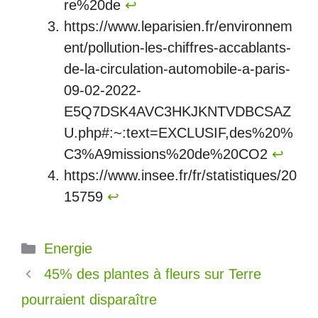
re%20de
↩︎
https://www.leparisien.fr/environnem
ent/pollution-les-chiffres-accablants-
de-la-circulation-automobile-a-paris-
09-02-2022-
E5Q7DSK4AVC3HKJKNTVDBCSAZ
U.php#:~:text=EXCLUSIF,des%20%
C3%A9missions%20de%20CO2
↩︎
https://www.insee.fr/fr/statistiques/20
15759
↩︎
Catégories
Energie
45% des plantes à fleurs sur Terre
pourraient disparaître