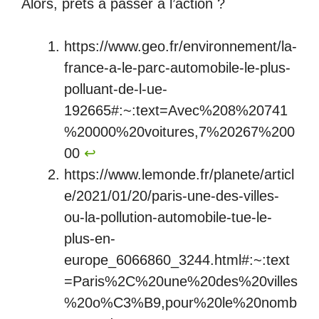
Alors, prêts à passer à l’action ?
https://www.geo.fr/environnement/la-
france-a-le-parc-automobile-le-plus-
polluant-de-l-ue-
192665#:~:text=Avec%208%20741
%20000%20voitures,7%20267%200
00
↩︎
https://www.lemonde.fr/planete/articl
e/2021/01/20/paris-une-des-villes-
ou-la-pollution-automobile-tue-le-
plus-en-
europe_6066860_3244.html#:~:text
=Paris%2C%20une%20des%20villes
%20o%C3%B9,pour%20le%20nomb